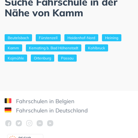
Suche Fahrschule in der
Nähe von Kamm
Beutelsbach
Fürstenzell
Haidenhof-Nord
Heining
Kamm
Kemating b. Bad Höhenstadt
Kohlbruck
Kojmühle
Ortenburg
Passau
Fahrschulen in Belgien
Fahrschulen in Deutschland
DSGV
O