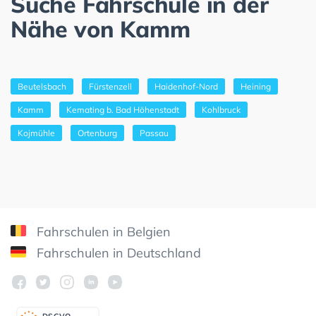
Suche Fahrschule in der
Nähe von Kamm
Beutelsbach
Fürstenzell
Haidenhof-Nord
Heining
Kamm
Kemating b. Bad Höhenstadt
Kohlbruck
Kojmühle
Ortenburg
Passau
Fahrschulen in Belgien
Fahrschulen in Deutschland
DSGV
O