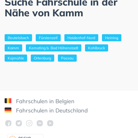
Suche Fahrschule in der
Nähe von Kamm
Beutelsbach
Fürstenzell
Haidenhof-Nord
Heining
Kamm
Kemating b. Bad Höhenstadt
Kohlbruck
Kojmühle
Ortenburg
Passau
Fahrschulen in Belgien
Fahrschulen in Deutschland
DSGV
O