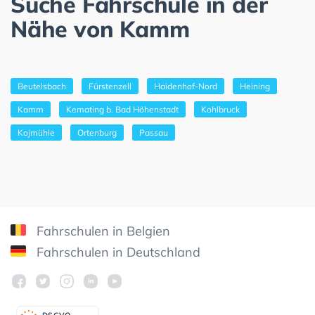
Suche Fahrschule in der
Nähe von Kamm
Beutelsbach
Fürstenzell
Haidenhof-Nord
Heining
Kamm
Kemating b. Bad Höhenstadt
Kohlbruck
Kojmühle
Ortenburg
Passau
Fahrschulen in Belgien
Fahrschulen in Deutschland
DSGV
O