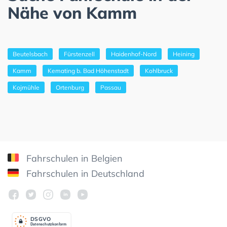
Nähe von Kamm
Beutelsbach
Fürstenzell
Haidenhof-Nord
Heining
Kamm
Kemating b. Bad Höhenstadt
Kohlbruck
Kojmühle
Ortenburg
Passau
Fahrschulen in Belgien
Fahrschulen in Deutschland
DSGV
O
Datenschutzkonform