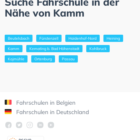
Suche Fahrschule in der
Nähe von Kamm
Beutelsbach
Fürstenzell
Haidenhof-Nord
Heining
Kamm
Kemating b. Bad Höhenstadt
Kohlbruck
Kojmühle
Ortenburg
Passau
Fahrschulen in Belgien
Fahrschulen in Deutschland
DSGV
O