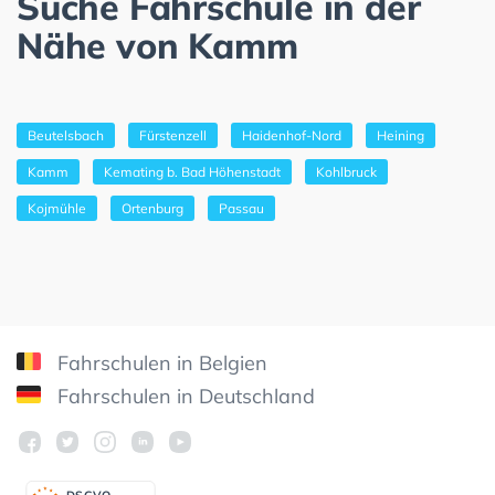
Suche Fahrschule in der
Nähe von Kamm
Beutelsbach
Fürstenzell
Haidenhof-Nord
Heining
Kamm
Kemating b. Bad Höhenstadt
Kohlbruck
Kojmühle
Ortenburg
Passau
Fahrschulen in Belgien
Fahrschulen in Deutschland
DSGV
O