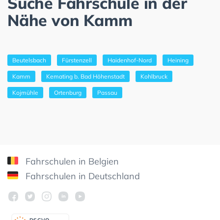
Suche Fahrschule in der
Nähe von Kamm
Beutelsbach
Fürstenzell
Haidenhof-Nord
Heining
Kamm
Kemating b. Bad Höhenstadt
Kohlbruck
Kojmühle
Ortenburg
Passau
Fahrschulen in Belgien
Fahrschulen in Deutschland
DSGV
O