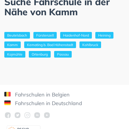
Suche Fahrschule in der
Nähe von Kamm
Beutelsbach
Fürstenzell
Haidenhof-Nord
Heining
Kamm
Kemating b. Bad Höhenstadt
Kohlbruck
Kojmühle
Ortenburg
Passau
Fahrschulen in Belgien
Fahrschulen in Deutschland
DSGV
O