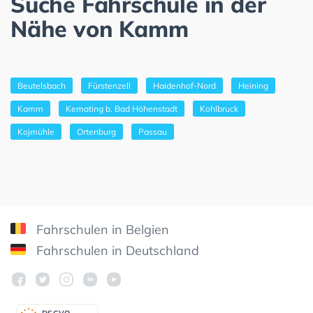
Suche Fahrschule in der
Nähe von Kamm
Beutelsbach
Fürstenzell
Haidenhof-Nord
Heining
Kamm
Kemating b. Bad Höhenstadt
Kohlbruck
Kojmühle
Ortenburg
Passau
Fahrschulen in Belgien
Fahrschulen in Deutschland
DSGV
O