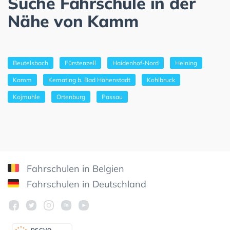
Suche Fahrschule in der
Nähe von Kamm
Beutelsbach
Fürstenzell
Haidenhof-Nord
Heining
Kamm
Kemating b. Bad Höhenstadt
Kohlbruck
Kojmühle
Ortenburg
Passau
Fahrschulen in Belgien
Fahrschulen in Deutschland
DSGV
O