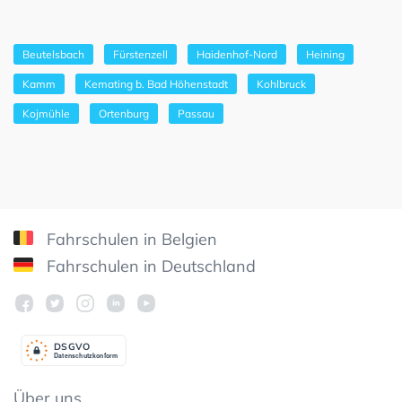
Beutelsbach
Fürstenzell
Haidenhof-Nord
Heining
Kamm
Kemating b. Bad Höhenstadt
Kohlbruck
Kojmühle
Ortenburg
Passau
Fahrschulen in Belgien
Fahrschulen in Deutschland
DSGV
O
Datenschutzkonform
Über uns