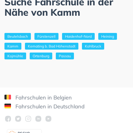
Suche Fahrschule in der
Nähe von Kamm
Beutelsbach
Fürstenzell
Haidenhof-Nord
Heining
Kamm
Kemating b. Bad Höhenstadt
Kohlbruck
Kojmühle
Ortenburg
Passau
Fahrschulen in Belgien
Fahrschulen in Deutschland
DSGV
O