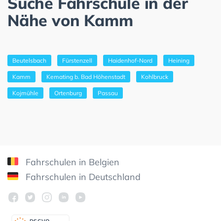
Suche Fahrschule in der
Nähe von Kamm
Beutelsbach
Fürstenzell
Haidenhof-Nord
Heining
Kamm
Kemating b. Bad Höhenstadt
Kohlbruck
Kojmühle
Ortenburg
Passau
Fahrschulen in Belgien
Fahrschulen in Deutschland
DSGV
O