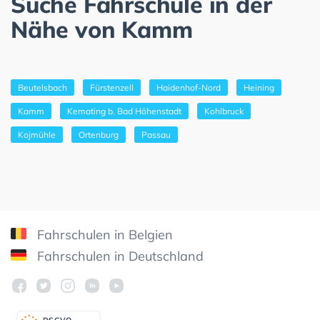
Suche Fahrschule in der
Nähe von Kamm
Beutelsbach
Fürstenzell
Haidenhof-Nord
Heining
Kamm
Kemating b. Bad Höhenstadt
Kohlbruck
Kojmühle
Ortenburg
Passau
Fahrschulen in Belgien
Fahrschulen in Deutschland
DSGV
O