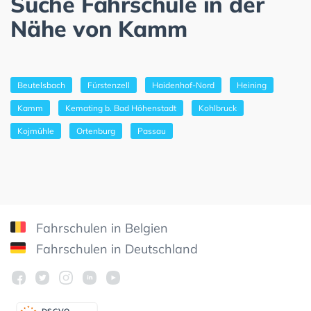
Suche Fahrschule in der
Nähe von Kamm
Beutelsbach
Fürstenzell
Haidenhof-Nord
Heining
Kamm
Kemating b. Bad Höhenstadt
Kohlbruck
Kojmühle
Ortenburg
Passau
Fahrschulen in Belgien
Fahrschulen in Deutschland
DSGV
O