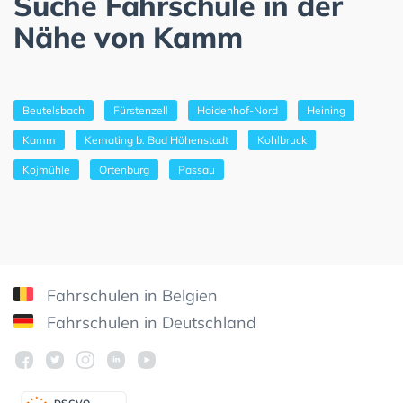
Suche Fahrschule in der
Nähe von Kamm
Beutelsbach
Fürstenzell
Haidenhof-Nord
Heining
Kamm
Kemating b. Bad Höhenstadt
Kohlbruck
Kojmühle
Ortenburg
Passau
Fahrschulen in Belgien
Fahrschulen in Deutschland
DSGV
O