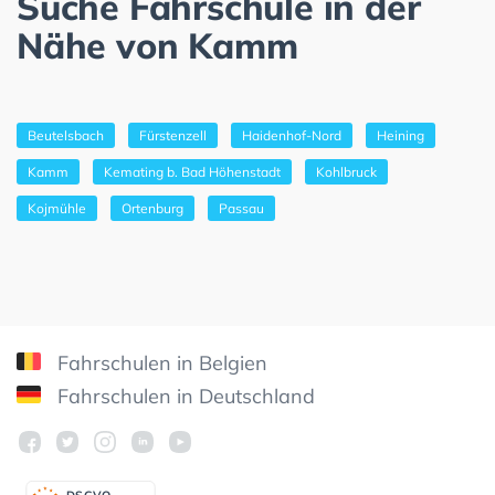
Suche Fahrschule in der
Nähe von Kamm
Beutelsbach
Fürstenzell
Haidenhof-Nord
Heining
Kamm
Kemating b. Bad Höhenstadt
Kohlbruck
Kojmühle
Ortenburg
Passau
Fahrschulen in Belgien
Fahrschulen in Deutschland
DSGV
O