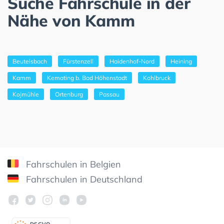
Suche Fahrschule in der
Nähe von Kamm
Beutelsbach
Fürstenzell
Haidenhof-Nord
Heining
Kamm
Kemating b. Bad Höhenstadt
Kohlbruck
Kojmühle
Ortenburg
Passau
Fahrschulen in Belgien
Fahrschulen in Deutschland
DSGV
O