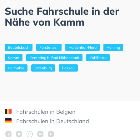
Suche Fahrschule in der
Nähe von Kamm
Beutelsbach
Fürstenzell
Haidenhof-Nord
Heining
Kamm
Kemating b. Bad Höhenstadt
Kohlbruck
Kojmühle
Ortenburg
Passau
Fahrschulen in Belgien
Fahrschulen in Deutschland