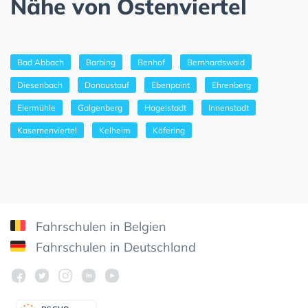
Nähe von Ostenviertel
Bad Abbach
Barbing
Benhof
Bernhardswald
Diesenbach
Donaustauf
Ebenpaint
Ehrenberg
Eiermühle
Galgenberg
Hagelstadt
Innenstadt
Kasernenviertel
Kelheim
Köfering
Fahrschulen in Belgien
Fahrschulen in Deutschland