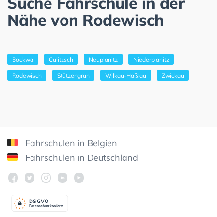
Suche Fahrschule in der
Nähe von Rodewisch
Bockwa
Culitzsch
Neuplanitz
Niederplanitz
Rodewisch
Stützengrün
Wilkau-Haßlau
Zwickau
Fahrschulen in Belgien
Fahrschulen in Deutschland
DSGV
O
Datenschutzkonform