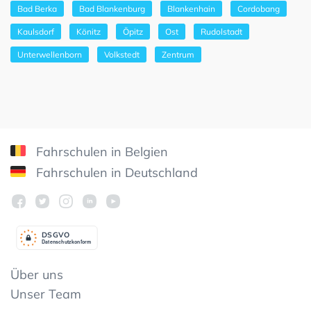
Bad Berka
Bad Blankenburg
Blankenhain
Cordobang
Kaulsdorf
Könitz
Öpitz
Ost
Rudolstadt
Unterwellenborn
Volkstedt
Zentrum
Fahrschulen in Belgien
Fahrschulen in Deutschland
DSGV
O
Datenschutzkonform
Über uns
Unser Team