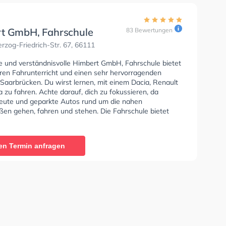
t GmbH, Fahrschule
83 Bewertungen
zog-Friedrich-Str. 67, 66111
se und verständnisvolle Himbert GmbH, Fahrschule bietet
en Fahrunterricht und einen sehr hervorragenden
 Saarbrücken. Du wirst lernen, mit einem Dacia, Renault
zu fahren. Achte darauf, dich zu fokussieren, da
 Leute und geparkte Autos rund um die nahen
en gehen, fahren und stehen. Die Fahrschule bietet
e Bedingungen um deine Klasse A1, Klasse B, Klasse A,
, Klasse BF17, Klasse A2 und Klasse L zu erhalten. Die
e-Kurs in der Schule.
en Termin anfragen