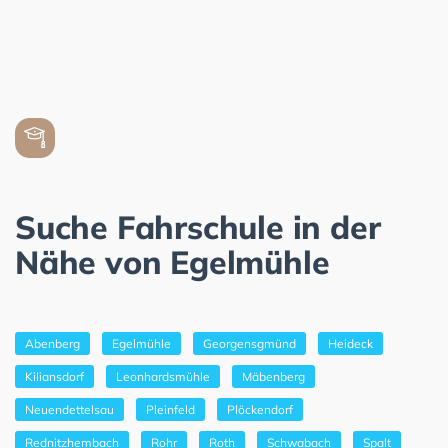
Suche Fahrschule in der
Nähe von Egelmühle
Abenberg
Egelmühle
Georgensgmünd
Heideck
Kiliansdorf
Leonhardsmühle
Mäbenberg
Neuendettelsau
Pleinfeld
Plöckendorf
Rednitzhembach
Rohr
Roth
Schwabach
Spalt