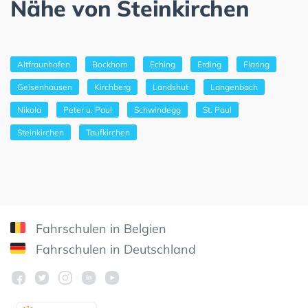
Nähe von Steinkirchen
Altfraunhofen
Bockhorn
Eching
Erding
Flaring
Geisenhausen
Kirchberg
Landshut
Langenbach
Nikola
Peter u. Paul
Schwindegg
St. Paul
Steinkirchen
Taufkirchen
Fahrschulen in Belgien
Fahrschulen in Deutschland