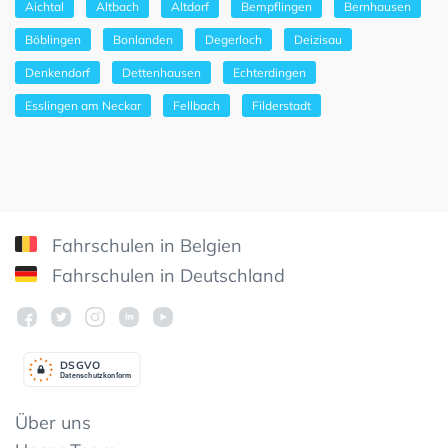
Aichtal
Altbach
Altdorf
Bempflingen
Bernhausen
Böblingen
Bonlanden
Degerloch
Deizisau
Denkendorf
Dettenhausen
Echterdingen
Esslingen am Neckar
Fellbach
Filderstadt
Fahrschulen in Belgien
Fahrschulen in Deutschland
DSGV
O
Datenschutzkonform
Über uns