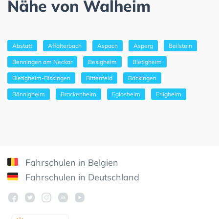
Nähe von Walheim
Abstatt
Affalterbach
Aspach
Asperg
Beilstein
Benningen am Neckar
Besigheim
Bietigheim
Bietigheim-Bissingen
Bittenfeld
Böckingen
Bönnigheim
Brackenheim
Eglosheim
Erligheim
Fahrschulen in Belgien
Fahrschulen in Deutschland