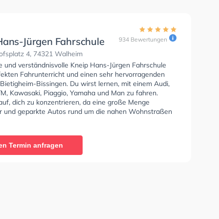
Hans-Jürgen Fahrschule
934 Bewertungen
fsplatz 4, 74321 Walheim
se und verständnisvolle Kneip Hans-Jürgen Fahrschule
rfekten Fahrunterricht und einen sehr hervorragenden
 Bietigheim-Bissingen. Du wirst lernen, mit einem Audi,
M, Kawasaki, Piaggio, Yamaha und Man zu fahren.
auf, dich zu konzentrieren, da eine große Menge
 und geparkte Autos rund um die nahen Wohnstraßen
hren und stehen. Die Fahrschule bietet Herausragende
en um deine Klasse A1, Klasse B, Klasse A, Klasse B
, Klasse BE, Klasse B96, Klasse AM, Klasse BF17,
en Termin anfragen
 Klasse C1, Klasse C1E, Klasse C, Klasse CE, Klasse L
 T zu erhalten. Die Erste-Hilfe-Kurs in der Schule.
ertung: "Mein Fahrlehrer war der maurice er ist ein
r und sehr herzens voller Mensch. Ich hatte sehr schöne
n mit ihm. Er hat mir alles sehr schön bei gebracht. Ich
ehr wohl gefüllt neben ihm. Endlich hab ich es
 Die Fahrschule kann ich einfach nur weiter empfehlen."