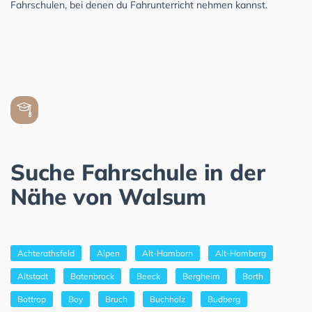
Fahrschulen, bei denen du Fahrunterricht nehmen kannst.
Suche Fahrschule in der
Nähe von Walsum
Achterathsfeld
Alpen
Alt-Hamborn
Alt-Homberg
Altstadt
Batenbrock
Beeck
Bergheim
Borth
Bottrop
Boy
Bruch
Buchholz
Budberg