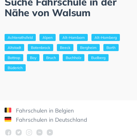
Suche Fahrschule in der
Nähe von Walsum
Achterathsfeld
Alpen
Alt-Hamborn
Alt-Homberg
Altstadt
Batenbrock
Beeck
Bergheim
Borth
Bottrop
Boy
Bruch
Buchholz
Budberg
Büderich
Fahrschulen in Belgien
Fahrschulen in Deutschland