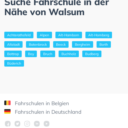
Suche Fahrschule in der
Nähe von Walsum
Achterathsfeld
Alpen
Alt-Hamborn
Alt-Homberg
Altstadt
Batenbrock
Beeck
Bergheim
Borth
Bottrop
Boy
Bruch
Buchholz
Budberg
Büderich
Fahrschulen in Belgien
Fahrschulen in Deutschland