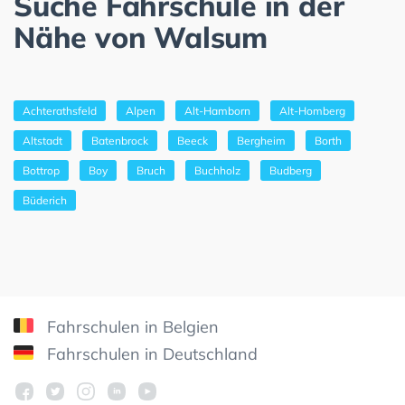
Suche Fahrschule in der
Nähe von Walsum
Achterathsfeld
Alpen
Alt-Hamborn
Alt-Homberg
Altstadt
Batenbrock
Beeck
Bergheim
Borth
Bottrop
Boy
Bruch
Buchholz
Budberg
Büderich
Fahrschulen in Belgien
Fahrschulen in Deutschland