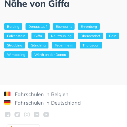
Nähe von Giffa
Barbing
Donaustauf
Ebenpaint
Ehrenberg
Falkenstein
Giffa
Neutraubling
Oberachdorf
Rain
Straubing
Sünching
Tegernheim
Thurasdorf
Wimpasing
Wörth an der Donau
Fahrschulen in Belgien
Fahrschulen in Deutschland