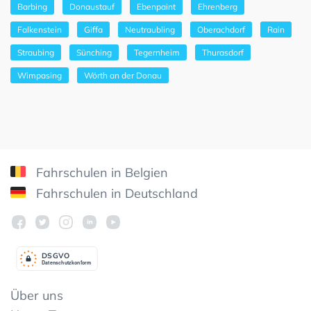
Barbing
Donaustauf
Ebenpaint
Ehrenberg
Falkenstein
Giffa
Neutraubling
Oberachdorf
Rain
Straubing
Sünching
Tegernheim
Thurasdorf
Wimpasing
Wörth an der Donau
Fahrschulen in Belgien
Fahrschulen in Deutschland
DSGV
O
Datenschutzkonform
Über uns