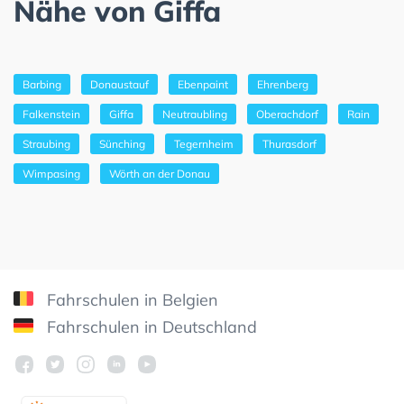
Nähe von Giffa
Barbing
Donaustauf
Ebenpaint
Ehrenberg
Falkenstein
Giffa
Neutraubling
Oberachdorf
Rain
Straubing
Sünching
Tegernheim
Thurasdorf
Wimpasing
Wörth an der Donau
Fahrschulen in Belgien
Fahrschulen in Deutschland