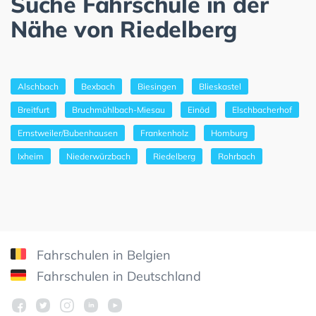
Suche Fahrschule in der
Nähe von Riedelberg
Alschbach
Bexbach
Biesingen
Blieskastel
Breitfurt
Bruchmühlbach-Miesau
Einöd
Elschbacherhof
Ernstweiler/Bubenhausen
Frankenholz
Homburg
Ixheim
Niederwürzbach
Riedelberg
Rohrbach
Fahrschulen in Belgien
Fahrschulen in Deutschland