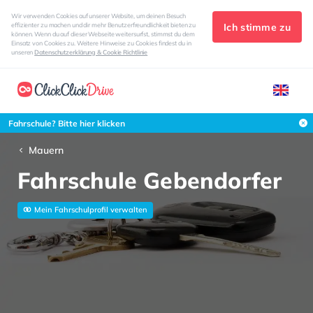
Wir verwenden Cookies auf unserer Website, um deinen Besuch
Ich stimme zu
effizienter zu machen und dir mehr Benutzerfreundlichkeit bieten zu
können. Wenn du auf dieser Webseite weitersurfst, stimmst du dem
Einsatz von Cookies zu. Weitere Hinweise zu Cookies findest du in
unseren
Datenschutzerklärung & Cookie Richtlinie
Fahrschule? Bitte hier klicken
Mauern
Fahrschule Gebendorfer
Mein Fahrschulprofil verwalten