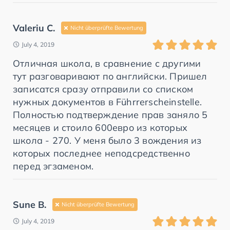
Valeriu C.
Nicht überprüfte Bewertung
July 4, 2019
Отличная школа, в сравнение с другими
тут разговаривают по английски. Пришел
записатся сразу отправили со списком
нужных документов в Führrerscheinstelle.
Полностью подтверждение прав заняло 5
месяцев и стоило 600евро из которых
школа - 270. У меня было 3 вождения из
которых последнее неподсредственно
перед эгзаменом.
Sune B.
Nicht überprüfte Bewertung
July 4, 2019