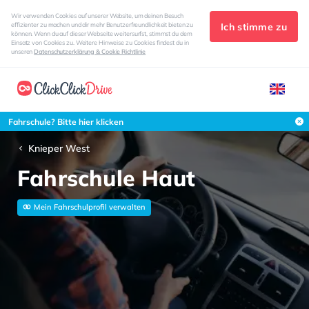
Wir verwenden Cookies auf unserer Website, um deinen Besuch
Ich stimme zu
effizienter zu machen und dir mehr Benutzerfreundlichkeit bieten zu
können. Wenn du auf dieser Webseite weitersurfst, stimmst du dem
Einsatz von Cookies zu. Weitere Hinweise zu Cookies findest du in
unseren
Datenschutzerklärung & Cookie Richtlinie
Fahrschule? Bitte hier klicken
Knieper West
Fahrschule Haut
Mein Fahrschulprofil verwalten