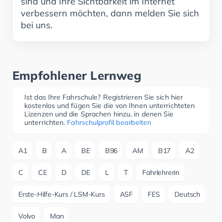
sind und Ihre Sichtbarkeit im Internet
verbessern möchten, dann melden Sie sich
bei uns.
Empfohlener Lernweg
Ist das Ihre Fahrschule? Registrieren Sie sich hier
kostenlos und fügen Sie die von Ihnen unterrichteten
Lizenzen und die Sprachen hinzu, in denen Sie
unterrichten.
Fahrschulprofil bearbeiten
A1
B
A
BE
B96
AM
B17
A2
C
CE
D
DE
L
T
Fahrlehrerin
Erste-Hilfe-Kurs / LSM-Kurs
ASF
FES
Deutsch
Volvo
Man