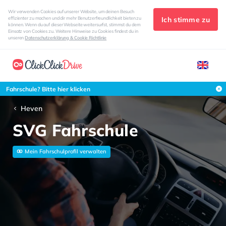
Wir verwenden Cookies auf unserer Website, um deinen Besuch
Ich stimme zu
effizienter zu machen und dir mehr Benutzerfreundlichkeit bieten zu
können. Wenn du auf dieser Webseite weitersurfst, stimmst du dem
Einsatz von Cookies zu. Weitere Hinweise zu Cookies findest du in
unseren
Datenschutzerklärung & Cookie Richtlinie
Fahrschule? Bitte hier klicken
Heven
SVG Fahrschule
Mein Fahrschulprofil verwalten