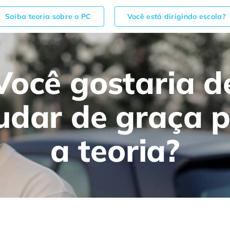
Saiba teoria sobre o PC
Você está dirigindo escola?
Você gostaria d
udar de graça 
a teoria?