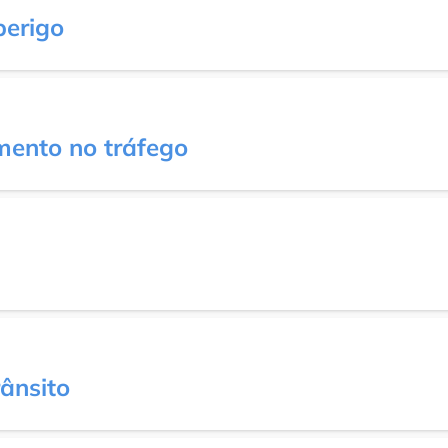
perigo
ento no tráfego
rânsito