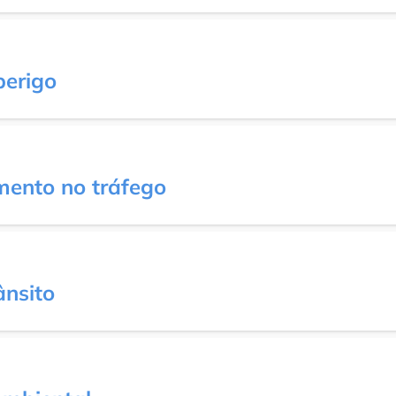
perigo
ento no tráfego
ânsito