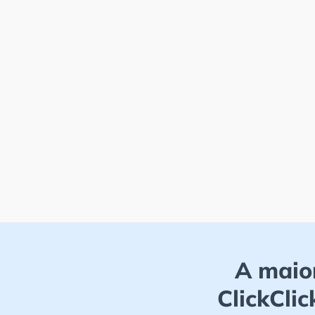
A maior
ClickCli