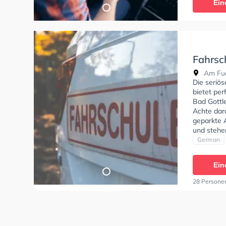
Ein
Fahrsc
Jürgen
Am Fuc
Die seriö
bietet per
Bad Gottl
Achte dar
geparkte 
und stehe
Klasse B, 
German
C1E, Klass
Schramm, 
Ein
28 Persone