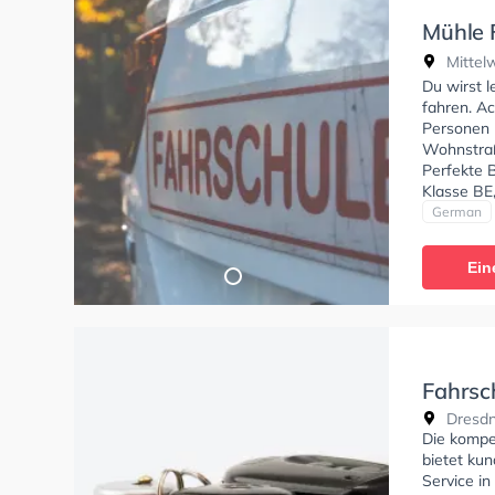
Mühle F
Sager
Mittel
Du wirst 
fahren. Ac
Personen 
Wohnstraß
Perfekte 
Klasse BE,
und Klasse
German
Sager Sie
Ein
Fahrsc
Dresdne
Die kompe
bietet ku
Service in