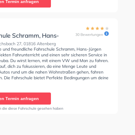
en Termin anfragen
hule Schramm, Hans-
30 Bewertungen
hsbach 27, 01816 Altenberg
se und freundliche Fahrschule Schramm, Hans-Jürgen
fekten Fahrunterricht und einen sehr sicheren Service in
euba. Du wirst lernen, mit einem VW und Man zu fahren.
auf, dich zu fokussieren, da eine Menge Leute und
Autos rund um die nahen Wohnstraßen gehen, fahren
n. Die Fahrschule bietet Perfekte Bedingungen um deine
Klasse BE, Klasse B96, Klasse BF17, Klasse C1, Klasse
e C und Klasse CE zu erhalten. In der Fahrschule
Hans-Jürgen Sie können einen Termin online anfragen.
en Termin anfragen
n die diese Fahrschule gesehen haben