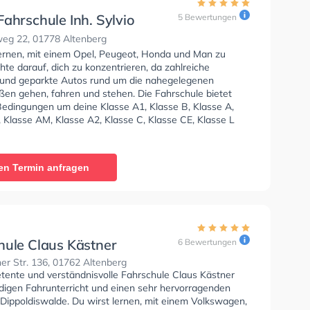
ahrschule Inh. Sylvio
5 Bewertungen
weg 22, 01778 Altenberg
lernen, mit einem Opel, Peugeot, Honda und Man zu
hte darauf, dich zu konzentrieren, da zahlreiche
und geparkte Autos rund um die nahegelegenen
en gehen, fahren und stehen. Die Fahrschule bietet
Bedingungen um deine Klasse A1, Klasse B, Klasse A,
 Klasse AM, Klasse A2, Klasse C, Klasse CE, Klasse L
 T zu erhalten. In der Mühle Fahrschule Inh. Sylvio
 können einen Termin online anfragen.
en Termin anfragen
hule Claus Kästner
6 Bewertungen
r Str. 136, 01762 Altenberg
tente und verständnisvolle Fahrschule Claus Kästner
ndigen Fahrunterricht und einen sehr hervorragenden
 Dippoldiswalde. Du wirst lernen, mit einem Volkswagen,