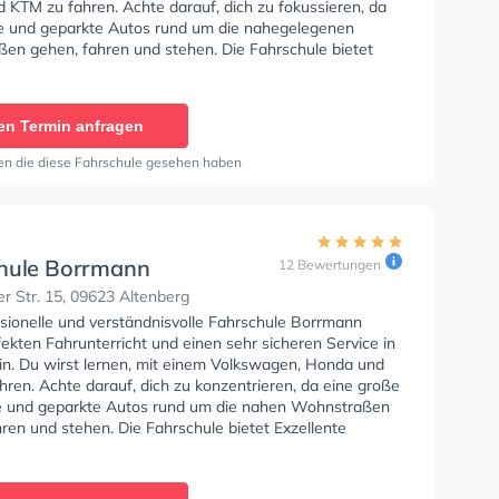
 KTM zu fahren. Achte darauf, dich zu fokussieren, da
te und geparkte Autos rund um die nahegelegenen
en gehen, fahren und stehen. Die Fahrschule bietet
Bedingungen um deine Klasse A1, Klasse B, Klasse A,
, Klasse B96, Klasse AM, Klasse BF17, Klasse A2 und
u erhalten. In der Fahrschule Claus Kästner Sie können
en Termin anfragen
in online anfragen.
en die diese Fahrschule gesehen haben
hule Borrmann
12 Bewertungen
er Str. 15, 09623 Altenberg
ssionelle und verständnisvolle Fahrschule Borrmann
fekten Fahrunterricht und einen sehr sicheren Service in
in. Du wirst lernen, mit einem Volkswagen, Honda und
ren. Achte darauf, dich zu konzentrieren, da eine große
e und geparkte Autos rund um die nahen Wohnstraßen
ren und stehen. Die Fahrschule bietet Exzellente
en um deine Klasse A1, Klasse B, Klasse A, Klasse BE,
6, Klasse AM, Klasse BF17, Klasse A2 und Klasse L zu