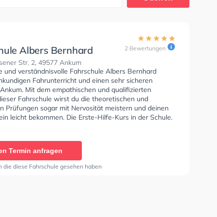
hule Albers Bernhard
2 Bewertungen
sener Str. 2, 49577 Ankum
se und verständnisvolle Fahrschule Albers Bernhard
hkundigen Fahrunterricht und einen sehr sicheren
n Ankum. Mit dem empathischen und qualifizierten
ieser Fahrschule wirst du die theoretischen und
en Prüfungen sogar mit Nervosität meistern und deinen
in leicht bekommen. Die Erste-Hilfe-Kurs in der Schule.
hrschule Albers Bernhard Sie können einen Termin online
en Termin anfragen
n die diese Fahrschule gesehen haben