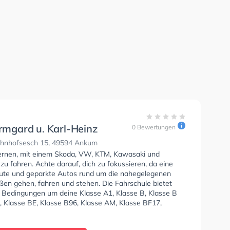
Irmgard u. Karl-Heinz
0 Bewertungen
hule
nhofsesch 15, 49594 Ankum
lernen, mit einem Skoda, VW, KTM, Kawasaki und
u fahren. Achte darauf, dich zu fokussieren, da eine
te und geparkte Autos rund um die nahegelegenen
en gehen, fahren und stehen. Die Fahrschule bietet
e Bedingungen um deine Klasse A1, Klasse B, Klasse B
, Klasse BE, Klasse B96, Klasse AM, Klasse BF17,
 Klasse C1, Klasse C1E, Klasse C, Klasse CE, Klasse D1
 DE1, Klasse D und Klasse DE zu erhalten. Die Erste-