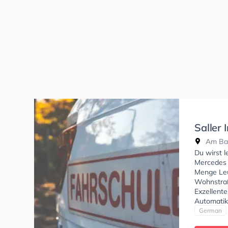
Saller 
Fahrsc
Am Bah
Du wirst 
Mercedes z
Menge Leu
Wohnstraß
Exzellent
Automatik
Klasse A2,
German
und Klasse