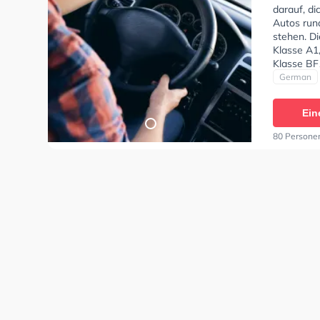
darauf, di
Autos run
stehen. D
Klasse A1,
Klasse BF
mit Stefa
German
alles gut 
angekomme
Ein
Allzeit gut
80 Persone