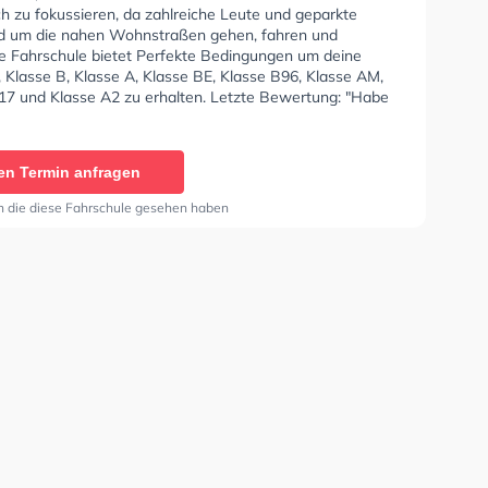
ch zu fokussieren, da zahlreiche Leute und geparkte
d um die nahen Wohnstraßen gehen, fahren und
ie Fahrschule bietet Perfekte Bedingungen um deine
 Klasse B, Klasse A, Klasse BE, Klasse B96, Klasse AM,
17 und Klasse A2 zu erhalten. Letzte Bewertung: "Habe
n den B196 gemacht und bin vollends zufrieden er hat
erklärt. Super menschlich und man fühlt sich direkt
n. Kann ich nur empfehlen da er seinen Beruf lebt.
en Termin anfragen
e Fahrt ✌️"
n die diese Fahrschule gesehen haben