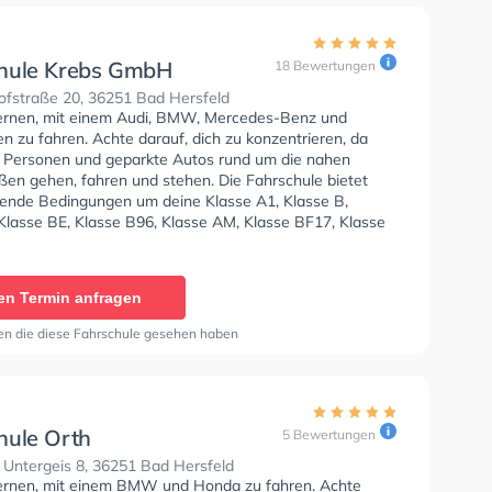
hule Krebs GmbH
18 Bewertungen
fstraße 20, 36251 Bad Hersfeld
lernen, mit einem Audi, BMW, Mercedes-Benz und
 zu fahren. Achte darauf, dich zu konzentrieren, da
e Personen und geparkte Autos rund um die nahen
en gehen, fahren und stehen. Die Fahrschule bietet
ende Bedingungen um deine Klasse A1, Klasse B,
 Klasse BE, Klasse B96, Klasse AM, Klasse BF17, Klasse
 C, Klasse CE, Klasse D und Klasse DE zu erhalten. Die
e-Kurs in der Schule. In der Fahrschule Krebs GmbH Sie
nen Termin online anfragen. Letzte Bewertung: "Die
en Termin anfragen
 gefällt mir gut da sie sehr freundliches Personal haben
r gut beraten wenn man Fragen hat und immer
en die diese Fahrschule gesehen haben
 sind"
hule Orth
5 Bewertungen
 Untergeis 8, 36251 Bad Hersfeld
lernen, mit einem BMW und Honda zu fahren. Achte