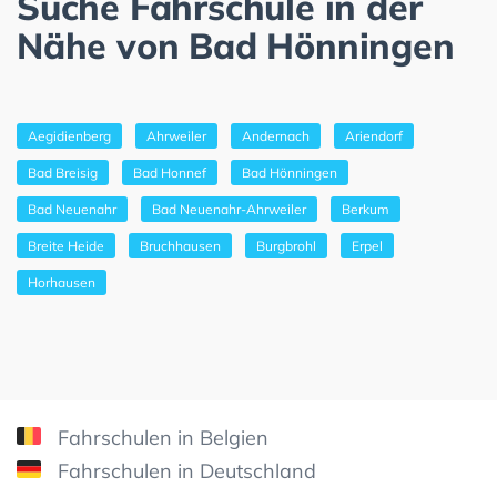
Suche Fahrschule in der
Nähe von Bad Hönningen
Aegidienberg
Ahrweiler
Andernach
Ariendorf
Bad Breisig
Bad Honnef
Bad Hönningen
Bad Neuenahr
Bad Neuenahr-Ahrweiler
Berkum
Breite Heide
Bruchhausen
Burgbrohl
Erpel
Horhausen
Fahrschulen in Belgien
Fahrschulen in Deutschland