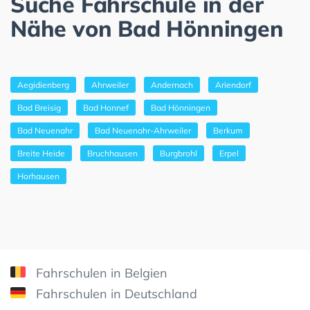
Suche Fahrschule in der
Nähe von Bad Hönningen
Aegidienberg
Ahrweiler
Andernach
Ariendorf
Bad Breisig
Bad Honnef
Bad Hönningen
Bad Neuenahr
Bad Neuenahr-Ahrweiler
Berkum
Breite Heide
Bruchhausen
Burgbrohl
Erpel
Horhausen
Fahrschulen in Belgien
Fahrschulen in Deutschland