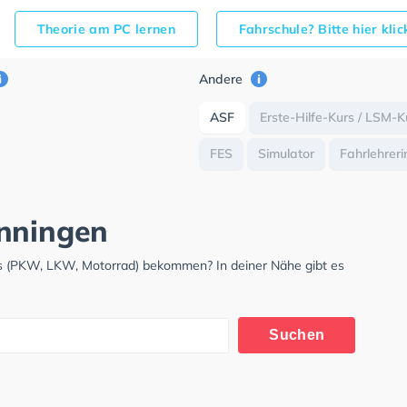
Theorie am PC lernen
Fahrschule? Bitte hier kli
Andere
ASF
Erste-Hilfe-Kurs / LSM-K
FES
Simulator
Fahrlehreri
önningen
is (PKW, LKW, Motorrad) bekommen? In deiner Nähe gibt es
.
Suchen