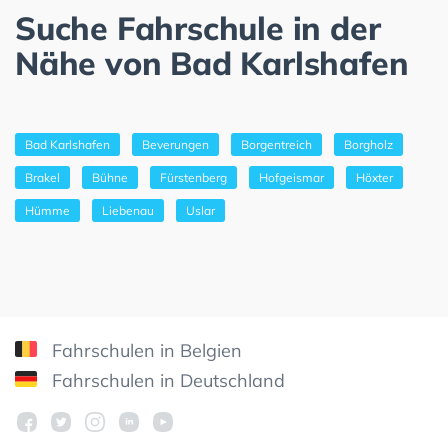
Suche Fahrschule in der
Nähe von Bad Karlshafen
Bad Karlshafen
Beverungen
Borgentreich
Borgholz
Brakel
Bühne
Fürstenberg
Hofgeismar
Höxter
Hümme
Liebenau
Uslar
Fahrschulen in Belgien
Fahrschulen in Deutschland