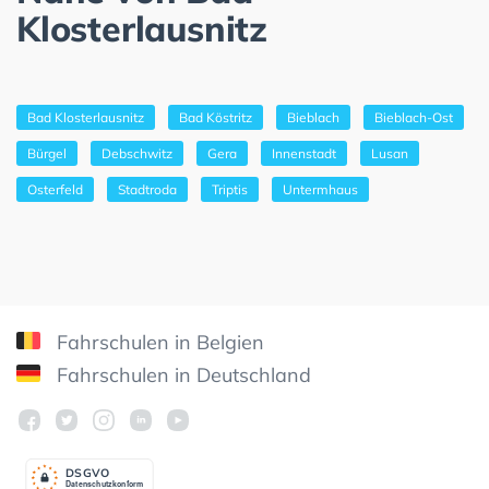
Klosterlausnitz
Bad Klosterlausnitz
Bad Köstritz
Bieblach
Bieblach-Ost
Bürgel
Debschwitz
Gera
Innenstadt
Lusan
Osterfeld
Stadtroda
Triptis
Untermhaus
Fahrschulen in Belgien
Fahrschulen in Deutschland
DSGV
O
Datenschutzkonform