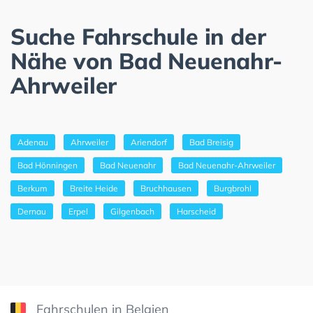
Suche Fahrschule in der
Nähe von Bad Neuenahr-
Ahrweiler
Adenau
Ahrweiler
Ariendorf
Bad Breisig
Bad Hönningen
Bad Neuenahr
Bad Neuenahr-Ahrweiler
Berkum
Breite Heide
Bruchhausen
Burgbrohl
Dernau
Erpel
Gilgenbach
Harscheid
Fahrschulen in Belgien